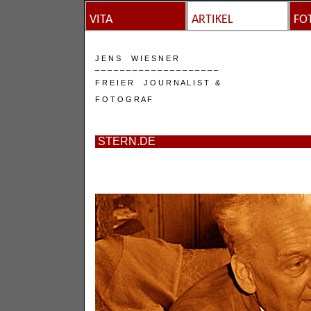
VITA
ARTIKEL
FO
J E N S W I E S N E R
_ _ _ _ _ _ _ _ _ _ _ _ _ _ _ _ _ _ _ _
F R E I E R J O U R N A L I S T &
F O T O G R A F
STERN.DE