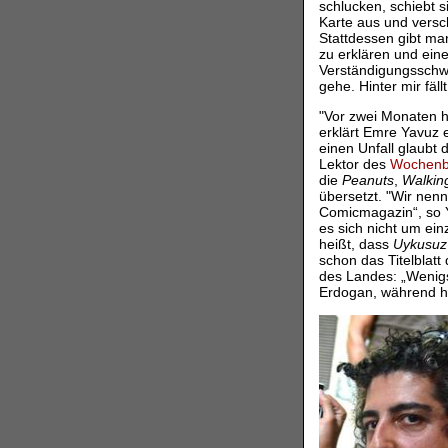
schlucken, schiebt s
Karte aus und versc
Stattdessen gibt ma
zu erklären und ein
Verständigungsschwi
gehe. Hinter mir fäl
"Vor zwei Monaten 
erklärt Emre Yavuz 
einen Unfall glaubt 
Lektor des
Wochenb
die
Peanuts
,
Walkin
übersetzt. "Wir nen
Comicmagazin“, so Y
es sich nicht um ein
heißt, dass
Uykusuz
schon das Titelblatt
des Landes: „Wenigs
Erdogan, während hi