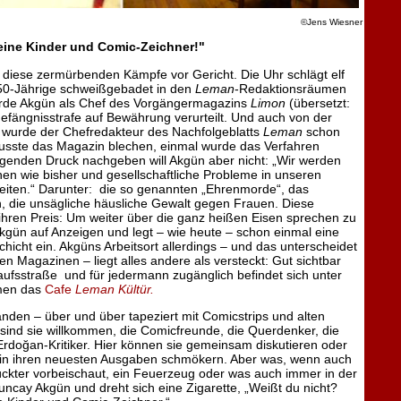
©Jens Wiesner
eine Kinder und Comic-Zeichner!"
diese zermürbenden Kämpfe vor Gericht. Die Uhr schlägt elf
 50-Jährige schweißgebadet in den
Leman
-Redaktionsräumen
urde Akgün als Chef des Vorgängermagazins
Limon
(übersetzt:
Gefängnisstrafe auf Bewährung verurteilt. Und auch von der
 wurde der Chefredakteur des Nachfolgeblatts
Leman
schon
usste das Magazin blechen, einmal wurde das Verfahren
eigenden Druck nachgeben will Akgün aber nicht: „Wir werden
n wie bisher und gesellschaftliche Probleme in unseren
iten.“ Darunter: die so genannten „Ehrenmorde“, das
n, die unsägliche häusliche Gewalt gegen Frauen. Diese
ihren Preis: Um weiter über die ganz heißen Eisen sprechen zu
Akgün auf Anzeigen und legt – wie heute – schon einmal eine
hicht ein. Akgüns Arbeitsort allerdings – und das unterscheidet
en Magazinen – liegt alles andere als versteckt: Gut sichtbar
ufsstraße und für jedermann zugänglich befindet sich unter
men das
Cafe
Leman Kültür.
den – über und über tapeziert mit Comicstrips und alten
sind sie willkommen, die Comicfreunde, die Querdenker, die
 Erdoğan-Kritiker. Hier können sie gemeinsam diskutieren oder
 in ihren neuesten Ausgaben schmökern. Aber was, wenn auch
rückter vorbeischaut, ein Feuerzeug oder was auch immer in der
uncay Akgün und dreht sich eine Zigarette, „Weißt du nicht?