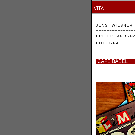
VITA
J E N S W I E S N E R
_ _ _ _ _ _ _ _ _ _ _ _ _ _ 
F R E I E R J O U R N 
F O T O G R A F
CAFE BABEL