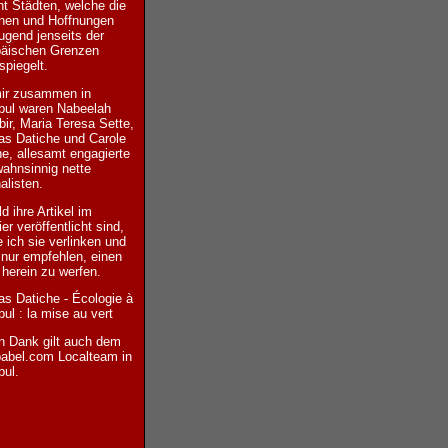
ht Städten, welche die
onen und Hoffnungen
ugend jenseits der
päischen Grenzen
spiegelt.
mir zusammen in
bul waren Nabeelah
ir, Maria Teresa Sette,
as Datiche und Carole
e, allesamt engagierte
ahnsinnig nette
alisten.
ld
ihre Artikel im
ier
veröffentlicht sind,
 ich sie verlinken und
nur empfehlen, einen
 herein zu werfen.
as Datiche - Écologie à
bul : la mise au vert
n Dank gilt auch dem
babel.com Localteam in
bul.