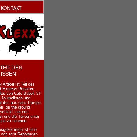
KONTAKT
NTER DEN
LISSEN
r Artikel ist Teil des
t-Express-Reporter-
kts von Café Babel. 34
 Journalisten und
grafen aus ganz Europa
n "on the ground"
schickt, um den
n und die Türkei unter
Lupe zu nehmen.
usgekommen ist eine
 von acht Reportagen