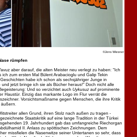
©Jens Wiesner
Nase rümpfen
Yavuz aber darauf, die alten Meister neu verlegt zu haben: "Ich
s ich zum ersten Mal Bülent Arabacioglu und Galip Tekin
e Geschichten habe ich schon als sechsjähriger Junge in
 und jetzt bringe ich sie als Bücher heraus!" Doch nicht alle
 Begeisterung: Und so verzichtet auch
Uykusuz
auf prominente
r Haustür. Einzig das markante Logo im Flur verrät die
uszeichner. Vorsichtsmaßname gegen Menschen, die ihre Kritik
n äußern.
itstreiter allen Grund, ihren Stolz nach außen zu tragen -
e gezeichnete Staatskritik auf eine lange Tradition in der Türkei
usgehenden 19. Jahrhundert gab das umfangreiche Riechorgan
 Abdülhamid II. Anlass zu spöttischen Zeichnungen. Dem
er missfielen die Nasenwitze seiner Untertanen so sehr, dass