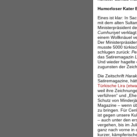
Humorloser Kater 
Eines ist klar: In 
mit dem alten Sulta
Ministerpräsident de
Cumhuriyet
verklagt.
einem Wollknäuel ve
Der Ministerpräsiden
musste 5000 türkisc
schlugen zurück:
Pe
das Satiremagazin
Und wieder hagelte 
zugunsten der Zeich
Die Zeitschrift
Haraki
Satiremagazine, hät
Türkische Lira (etw
weil ihre Zeichnung
verführen“ und „Ehe
Schutz von Minderjä
Magazine – wenn übe
zu bringen. Für Cenk
ist gegen unsere Ku
– auch unter den er
vergehen, bis im Jul
ganz nach vorne in 
kurzer, kämpferische