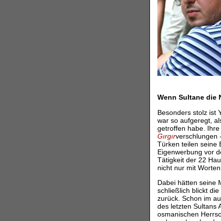
Wenn Sultane die 
Besonders stolz ist 
war so aufgeregt, al
getroffen habe. Ihr
Gırgır
verschlungen -
Türken teilen seine
Eigenwerbung vor de
Tätigkeit der 22 Ha
nicht nur mit Worte
Dabei hätten seine M
schließlich blickt di
zurück. Schon im a
des letzten Sultans
osmanischen Herrsch