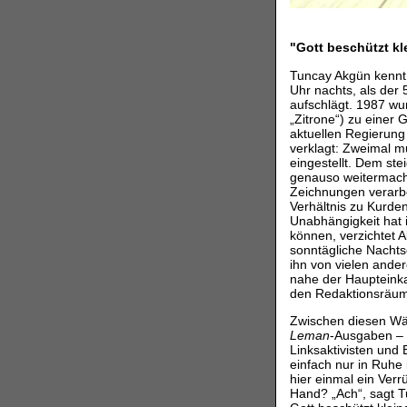
"Gott beschützt kl
Tuncay Akgün kennt 
Uhr nachts, als der
aufschlägt. 1987 w
„Zitrone“) zu einer 
aktuellen Regierung
verklagt: Zweimal m
eingestellt. Dem st
genauso weitermache
Zeichnungen verarbe
Verhältnis zu Kurde
Unabhängigkeit hat 
können, verzichtet 
sonntägliche Nachtsc
ihn von vielen ander
nahe der Haupteinka
den Redaktionsräu
Zwischen diesen Wän
Leman
-Ausgaben – 
Linksaktivisten und
einfach nur in Ruhe
hier einmal ein Ver
Hand? „Ach“, sagt T