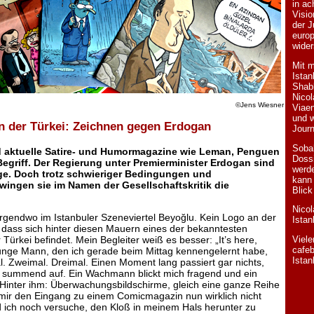
in ac
Visi
der J
euro
wider
Mit 
Istan
Shabb
Nicol
©Jens Wiesner
Viaen
und w
n der Türkei: Zeichnen gegen Erdoga
n
Journ
Soba
 aktuelle Satire- und Humormagazine wie Leman, Penguen
Doss
egriff. Der Regierung unter Premierminister Erdogan sind
werde
uge. Doch trotz schwieriger Bedingungen und
kann 
ingen sie im Namen der Gesellschaftskritik die
Blick
Nicol
irgendwo im Istanbuler Szeneviertel Beyoğlu. Kein Logo an der
Istan
 dass sich hinter diesen Mauern eines der bekanntesten
rkei befindet. Mein Begleiter weiß es besser: „It’s here,
Viele
cafe
 junge Mann, den ich gerade beim Mittag kennengelernt habe,
Istan
l. Zweimal. Dreimal. Einen Moment lang passiert gar nichts,
r summend auf. Ein Wachmann blickt mich fragend und ein
 Hinter ihm: Überwachungsbildschirme, gleich eine ganze Reihe
mir den Eingang zu einem Comicmagazin nun wirklich nicht
d ich noch versuche, den Kloß in meinem Hals herunter zu