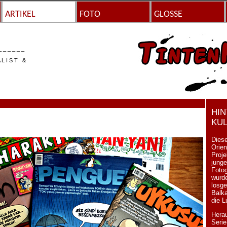
ARTIKEL
FOTO
GLOSSE
_ _ _ _ _ _
A L I S T &
HI
KU
Diese
Orien
Proje
junge
Foto
wurde
losge
Balka
die 
Hera
Serie