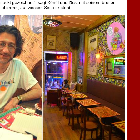
nackt gezeichnet“, sagt Könül und lässt mit seinem breiten
el daran, auf wessen Seite er steht.