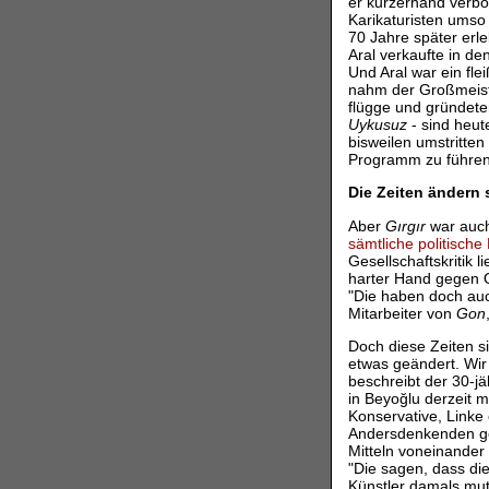
er kurzerhand verbo
Karikaturisten umso 
70 Jahre später er
Aral verkaufte in d
Und Aral war ein fl
nahm der Großmeiste
flügge und gründet
Uykusuz
- sind heut
bisweilen umstritten
Programm zu führen
Die Zeiten ändern 
Aber
Gırgır
war auch
sämtliche politische
Gesellschaftskritik l
harter Hand gegen O
"Die haben doch a
Mitarbeiter von
Gon
Doch diese Zeiten s
etwas geändert. Wir
beschreibt der 30-j
in Beyoğlu derzeit m
Konservative, Linke
Andersdenkenden geh
Mitteln voneinander
"Die sagen, dass di
Künstler damals mut