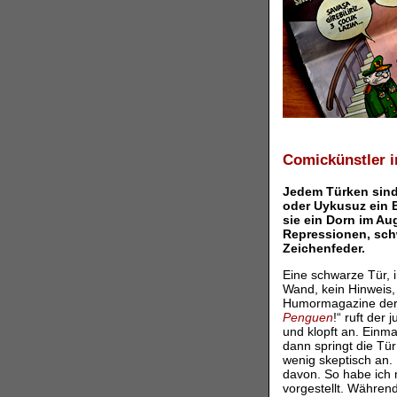
Comickünstler i
Jedem Türken sind
oder Uykusuz ein B
sie ein Dorn im A
Repressionen, schw
Zeichenfeder.
Eine schwarze Tür, 
Wand, kein Hinweis,
Humormagazine der Tü
Penguen
!“ ruft der
und klopft an. Einma
dann springt die Tü
wenig skeptisch an.
davon. So habe ich 
vorgestellt. Währen