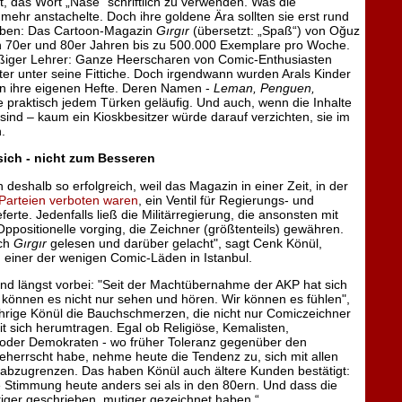
t, das Wort „Nase“ schriftlich zu verwenden. Was die
mehr anstachelte. Doch ihre goldene Ära sollten sie erst rund
leben: Das Cartoon-Magazin
Gırgır
(übersetzt: „Spaß“) von Oğuz
en 70er und 80er Jahren bis zu 500.000 Exemplare pro Woche.
eißiger Lehrer: Ganze Heerscharen von Comic-Enthusiasten
r unter seine Fittiche. Doch irgendwann wurden Arals Kinder
en ihre eigenen Hefte. Deren Namen -
Leman, Penguen,
e praktisch jedem Türken geläufig. Und auch, wenn die Inhalte
 sind – kaum ein Kioskbesitzer würde darauf verzichten, sie im
.
sich - nicht zum Besseren
 deshalb so erfolgreich, weil das Magazin in einer Zeit, in der
 Parteien verboten waren
, ein Ventil für Regierungs- und
ieferte. Jedenfalls ließ die Militärregierung, die ansonsten mit
ppositionelle vorging, die Zeichner (größtenteils) gewähren.
uch
Gırgır
gelesen und darüber gelacht", sagt Cenk Könül,
, einer der wenigen Comic-Läden in Istanbul.
ind längst vorbei: "Seit der Machtübernahme der AKP hat sich
 können es nicht nur sehen und hören. Wir können es fühlen",
ährige Könül die Bauchschmerzen, die nicht nur Comiczeichner
it sich herumtragen. Egal ob Religiöse, Kemalisten,
 oder Demokraten - wo früher Toleranz gegenüber den
errscht habe, nehme heute die Tendenz zu, sich mit allen
 abzugrenzen. Das haben Könül auch ältere Kunden bestätigt:
e Stimmung heute anders sei als in den 80ern. Und dass die
iger geschrieben, mutiger gezeichnet haben.“