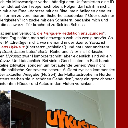
ich ein Mittzwanziger vorbei, händigt dem Uniformierten eine ID-
hwindet auf der Treppe nach oben. Folgen darf ich ihm nicht.
n mir eine Email-Adresse mit der Bitte, mein Anliegen genauer
en Termin zu vereinbaren. Sicherheitsbedenken? Oder doch nur
erigkeiten? Ich zucke mit den Schultern, bedanke mich und
lt die schwarze Tür krachend zurück ins Schloss.
hat jemand versucht,
die
Penguen
-Redaktion anzuzünden
",
einen Tag später, man sei deswegen wohl ein wenig nervös. An
der Mittdreißiger nicht, wie niemand in der Szene. Yavuz ist
latts
Uykusuz
(übersetzt: „schlaflos“) und hat unter anderem
g Dead
, Jason Lutes'
Berlin
-Reihe und
Thor
ins Türkische
nen
Uykusuz
zwar Humorzeitschrift, aber eigentlich sind wir ein
avuz. Und tatsächlich: Bei vielen Geschichten im Blatt handelt
zelne Bildwitze, sondern um fortlaufende Serien: Was nicht
die politische Kontroverse scheut. Äußerst zynisch kommentiert
 der aktuellen Ausgabe (Nr. 254) die Flutkatastrophe im Norden
tens starben sie in schönen Gebäuden“, sagt ein gezeichneter
nter ihm Häuser und Autos in den Fluten versinken.